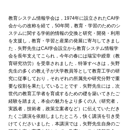
教育システム情報学会は，1974年に設立されたCAI学
会からの改称を経て，50年間，教育・学習のためのシ
ステムに関する学術的情報の交換と研究・開発・利用
を支援し，教育・学習と産業の発展に寄与してきまし
た．矢野先生はCAI学会設立から教育システム情報学
会を長年支えてこられ，今年の春には瑞宝中綬章（教
育研究功労）を受章されました．特筆すべきは，矢野
先生の多くの教え子が大学教員等として教育工学の研
究に従事しており，それぞれの所属先や研究分野で重
要な役割を果たしていることです．矢野先生には，次
世代の教育工学者を育成するための礎を築いてきたご
経験を踏まえ，本会の魅力をより多くの人（研究者，
実践者，技術者，政策立案者など）に伝えていただき
たくご講演を依頼しましたところ，快く講演を引き受
けてくださいました．本講演では，矢野先生自身のご